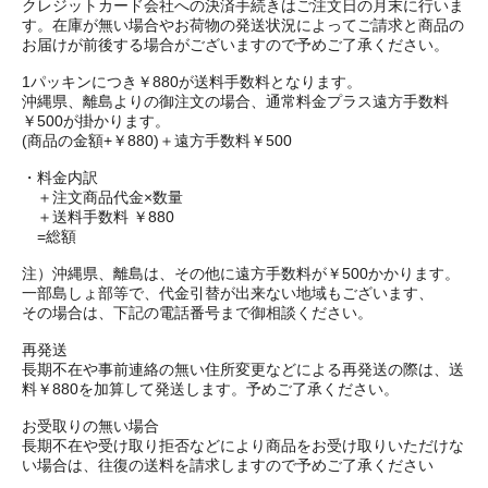
クレジットカード会社への決済手続きはご注文日の月末に行いま
す。在庫が無い場合やお荷物の発送状況によってご請求と商品の
お届けが前後する場合がございますので予めご了承ください。
1パッキンにつき￥880が送料手数料となります。
沖縄県、離島よりの御注文の場合、通常料金プラス遠方手数料
￥500が掛かります。
(商品の金額+￥880)＋遠方手数料￥500
・料金内訳
＋注文商品代金×数量
＋送料手数料 ￥880
=総額
注）沖縄県、離島は、その他に遠方手数料が￥500かかります。
一部島しょ部等で、代金引替が出来ない地域もございます、
その場合は、下記の電話番号まで御相談ください。
再発送
長期不在や事前連絡の無い住所変更などによる再発送の際は、送
料￥880を加算して発送します。予めご了承ください。
お受取りの無い場合
長期不在や受け取り拒否などにより商品をお受け取りいただけな
い場合は、往復の送料を請求しますので予めご了承ください