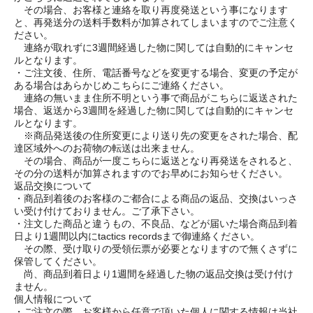
その場合、お客様と連絡を取り再度発送という事になります
と、再発送分の送料手数料が加算されてしまいますのでご注意く
ださい。
連絡が取れずに3週間経過した物に関しては自動的にキャンセ
ルとなります。
・ご注文後、住所、電話番号などを変更する場合、変更の予定が
ある場合はあらかじめこちらにご連絡ください。
連絡の無いまま住所不明という事で商品がこちらに返送された
場合、返送から3週間を経過した物に関しては自動的にキャンセ
ルとなります。
※商品発送後の住所変更により送り先の変更をされた場合、配
達区域外へのお荷物の転送は出来ません。
その場合、商品が一度こちらに返送となり再発送をされると、
その分の送料が加算されますのでお早めにお知らせください。
返品交換について
・商品到着後のお客様のご都合による商品の返品、交換はいっさ
い受け付けておりません。ご了承下さい。
・注文した商品と違うもの、不良品、などが届いた場合商品到着
日より1週間以内にtactics recordsまで御連絡ください。
その際、受け取りの受領伝票が必要となりますので無くさずに
保管してください。
尚、商品到着日より1週間を経過した物の返品交換は受け付け
ません。
個人情報について
・ご注文の際、お客様から任意で頂いた個人に関する情報は当社