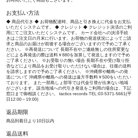
お時間いただく商品もございます。
お支払い方法
◆ 商品代引き ◆ お荷物配達時、商品と引き換えに代金をお支払
いただくシステムです。 ◆ クレジット ◆ クレジット決済のご利
用にてご注文いただくシステムです。 カード会社への決済手続
きはご注文日の月末に行います。お荷物の発送状況によってご請
求と商品のお届けが前後する場合がございますので予めご了承く
ださい。 ※再発送について 長期不在やご連絡無しの住所変更な
どによる再発送の際は送料￥880を加算して発送しますので予め
ご了承ください。 ※お受取りの無い場合 長期不在や受け取り拒
否などにより商品をお受け取りいただけない場合は、往復の送料
を請求しますので予めご了承ください。 ※沖縄県や離島への発
送について 沖縄県や離島への発送は遠方手数料￥500をいただい
ております。 また一部島しょ部等では代金引替が出来ない地域
がございます。該当地域への代引き発送をご利用の場合は、下記
窓口まで御相談ください。 tactics records TEL:03-5371-5661(平
日12:00～19:00)
返品期限
商品到着日より10日以内
返品送料