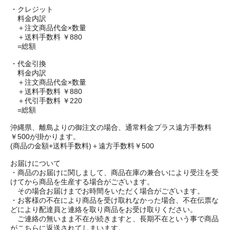
・クレジット
料金内訳
＋注文商品代金×数量
＋送料手数料 ￥880
=総額
・代金引換
料金内訳
＋注文商品代金×数量
＋送料手数料 ￥880
＋代引手数料 ￥220
=総額
沖縄県、離島よりの御注文の場合、通常料金プラス遠方手数料
￥500が掛かります。
(商品の金額+送料手数料)＋遠方手数料￥500
お届けについて
・商品のお届けに関しまして、商品在庫の兼合いにより受注を受
けてから商品を生産する場合がございます。
その場合お届けまでお時間をいただく場合がございます。
・お客様の不在により商品を受け取れなかった場合、不在伝票な
どにより配達員と連絡を取り商品をお受け取りください。
ご連絡の無いまま不在が続きますと、長期不在という事で商品
がこちらに返送されてしまいます。