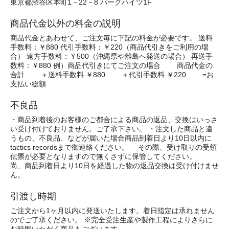
東京都渋谷区本町1－22－8 パークハイツ1F
商品代金以外の料金の説明
商品代金とあわせて、ご注文毎に下記の料金が必要です。 送料
手数料：￥880 代引手数料：￥220（商品代引きをご利用の場
合） 遠方手数料：￥500（沖縄県や離島へ発送の場合） 再送手
数料：￥880 例）商品代引きにてご注文の場合 商品代金の
合計 ＋送料手数料 ￥880 ＋代引手数料 ￥220 =お
支払い総額
不良品
・商品到着後のお客様のご都合による商品の返品、交換はいっさ
い受け付けておりません。ご了承下さい。 ・注文した商品と違
うもの、不良品、などが届いた場合商品到着日より10日以内に
tactics recordsまで御連絡ください。 その際、受け取りの受領
伝票が必要となりますので無くさずに保管してください。
尚、商品到着日より10日を経過した物の返品交換は受け付けませ
ん。
引渡し時期
ご注文から1ヶ月以内に発送いたします。着日指定は承れません
のでご了承ください。 ※完全受注生産や製作工程によりさらに