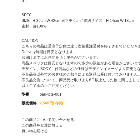
す。
SPEC
SIZE : H 39cm W 42cm 底マチ 6cm / 収納サイズ：H 14cm W 18cm
素材：綿100%
CAUTION
こちらの商品は受注予定数に達し次第受注受付を終了させていただき
Delivery時期は目安となります。
お届けまでにお時間を頂く場合がございます。
商品スペックは目安となりますので多少の誤差がある場合がございま
デザイン、BODY、付属品などの仕様はデザインイメージより変更と
不良品等以外でのお客様のご都合による返品は受け付けておりません
不良品交換について、商品受け取りより8日以上たった物に関しまし
以上ご了承の上ご注文ください。
型番
oau-tote-001
販売価格
2,500円(内税)
この商品について問い合わせる
この商品を友達に教える
買い物を続ける