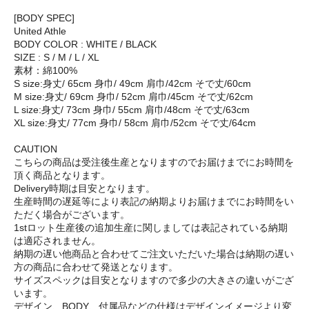
[BODY SPEC]
United Athle
BODY COLOR : WHITE / BLACK
SIZE : S / M / L / XL
素材：綿100%
S size:身丈/ 65cm 身巾/ 49cm 肩巾/42cm そで丈/60cm
M size:身丈/ 69cm 身巾/ 52cm 肩巾/45cm そで丈/62cm
L size:身丈/ 73cm 身巾/ 55cm 肩巾/48cm そで丈/63cm
XL size:身丈/ 77cm 身巾/ 58cm 肩巾/52cm そで丈/64cm
CAUTION
こちらの商品は受注後生産となりますのでお届けまでにお時間を
頂く商品となります。
Delivery時期は目安となります。
生産時間の遅延等により表記の納期よりお届けまでにお時間をい
ただく場合がございます。
1stロット生産後の追加生産に関しましては表記されている納期
は適応されません。
納期の遅い他商品と合わせてご注文いただいた場合は納期の遅い
方の商品に合わせて発送となります。
サイズスペックは目安となりますので多少の大きさの違いがござ
います。
デザイン、BODY、付属品などの仕様はデザインイメージより変