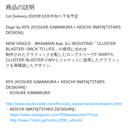
商品の説明
1st Delivery:2020年10月中旬〜下旬予定
Dsgn by KFK (KOSUKE KAWAMURA × KEIICHI IWATA[7STARS
DESIGN]）
NEW SINGLE BRAHMAN feat. ILL-BOSSTINO「CLUSTER
BLASTER / BACK TO LIFE」の発売に合わせ
制作されたグラフィックを配したロングスリーヴT-SHIRTS。
CLUSTER BLASTER のMVとジャケットに使用したグラフィッ
クを再構築したデザイン。
KFK (KOSUKE KAWAMURA × KEIICHI IWATA[7STARS
DESIGHN]）
・KOSUKE KAWAMURA
http://www.studiozaide.com/Kosuke_kawamura/information.html
・KEIICHI IWATA[7STARS DESIGHN]）
https://www.instagram.com/304iwataroom/?hl=ja
http://www.7stars.jp/history/20th_ebook/