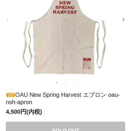
OAU New Spring Harvest エプロン oau-
nsh-apron
4,500円(内税)
SOLD OUT