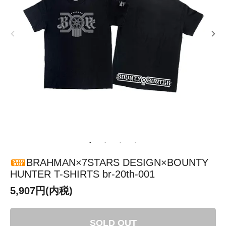
BRAHMAN×7STARS DESIGN×BOUNTY
HUNTER T-SHIRTS br-20th-001
5,907円(内税)
SOLD OUT